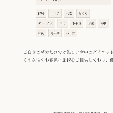
都城
エステ
水素
むくみ
デトックス
冷え
下半身
お腹
背中
産後
更年期
ハーブ
ご自身の努力だけでは難しい背中のダイエッ
くの女性のお客様に施術をご提供しており、