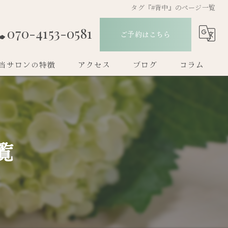
タグ『#背中』のページ一覧
070-4153-0581
ご予約はこちら
当サロンの特徴
アクセス
ブログ
コラム
痩身
ダイエット
覧
温活
フェムケア
プライベートサロン