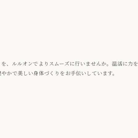
ご予約はこちら
トを、ルルオンでよりスムーズに行いませんか。温活に力
健やかで美しい身体づくりをお手伝いしています。