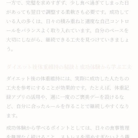
一方で、完璧を求めすぎず、少し食べ過ぎてしまった日
ダイエット後維持に役立つリラックス法と
があっても翌日で調整する柔軟さも必要です。成功して
習慣
いる人の多くは、日々の積み重ねと適度な自己コントロ
体重キープ方法に取り入れたいストレス解
ールをバランスよく取り入れています。自分のペースを
消の工夫
大切にしながら、継続できる工夫を見つけていきましょ
う。
ダイエット後体重維持の秘訣と成功体験から学ぶ工夫
ダイエット後の体重維持には、実際に成功した人たちの
工夫を参考にすることが効果的です。たとえば、体重記
録アプリの活用や、週に一度のご褒美デーを設けるな
ど、自分に合ったルールを作ることで継続しやすくなり
ます。
成功体験から学べるポイントとしては、日々の食事管理
を無理なく続けること、ストレスを溜めすぎないよう趣