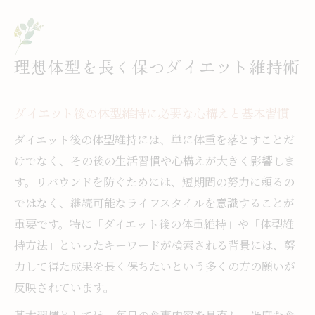
法まとめ
ダイエット後体重維持の秘訣と成功体験か
ら学ぶ工夫
理想体型を長く保つダイエット維持術
ダイエット後の体重維持が続く生活習慣の
整え方
ダイエット後の体型維持に必要な心構えと基本習慣
日々の習慣で体型維持を叶えるコツ
ダイエット後の体型維持には、単に体重を落とすことだ
ダイエット後体型維持に役立つ毎日のルー
けでなく、その後の生活習慣や心構えが大きく影響しま
ティン術
す。リバウンドを防ぐためには、短期間の努力に頼るの
体型維持の方法を日常生活に落とし込むコ
ではなく、継続可能なライフスタイルを意識することが
ツとは
重要です。特に「ダイエット後の体重維持」や「体型維
ダイエット維持方法で意識したい食事習慣
持方法」といったキーワードが検索される背景には、努
とポイント
力して得た成果を長く保ちたいという多くの方の願いが
体重キープする方法を習慣化するための秘
反映されています。
訣紹介