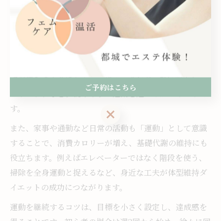
体型維持ダイエットを支える運動と行動の工夫
ダイエット後の体型維持には、適度な運動と日々の行動
の工夫が欠かせません。「体型維持の方法」や「ダイエ
ット後体重維持」を意識し、無理のない範囲で体を動か
す習慣をつくりましょう。ウォーキング・軽い筋トレ・
ご予約はこちら
ストレッチなど、続けやすい運動を選ぶのがポイントで
す。
ご予約はこちら
また、家事や通勤など日常の活動も「運動」として意識
することで、消費カロリーが増え、基礎代謝の維持にも
役立ちます。例えばエレベーターではなく階段を使う、
掃除を全身運動と捉えるなど、身近な工夫が体型維持ダ
イエットの成功につながります。
運動を継続するコツは、目標を小さく設定し、達成感を