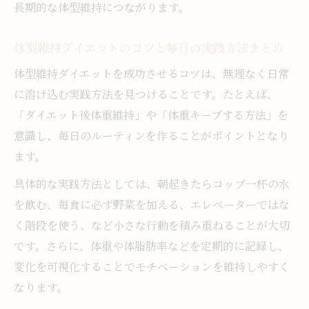
長期的な体型維持につながります。
コツまとめ
ダイエット後の体重維持に必要な自己管理
体型維持ダイエットのコツと毎日の実践方法まとめ
術とは
体型維持ダイエットを成功させるコツは、無理なく日常
ダイエット成功維持するには何が大切かを
に溶け込む実践方法を見つけることです。たとえば、
解説
「ダイエット後体重維持」や「体重キープする方法」を
ダイエット維持方法でやる気を高める工夫
意識し、毎日のルーティンを作ることがポイントとなり
と習慣
ます。
ストレスと上手に向き合う体重維持法
具体的な実践方法としては、朝起きたらコップ一杯の水
ダイエット後の体重維持で欠かせないスト
を飲む、毎食に必ず野菜を加える、エレベーターではな
レス対策
く階段を使う、など小さな行動を積み重ねることが大切
ダイエット維持方法とストレス管理のバラ
です。さらに、体重や体脂肪率などを定期的に記録し、
ンスを考える
変化を可視化することでモチベーションを維持しやすく
ストレスが体型維持に与える影響と乗り越
なります。
え方