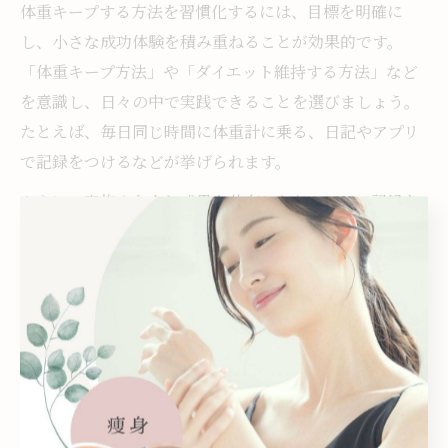
体重キープする方法を習慣化するには、目標を明確に
し、小さな成功体験を積み重ねることが効果的です。
「体重キープ方法」や「ダイエット維持する方法」など
を意識し、日々の中で実践できることを選びましょう。
たとえば、毎日同じ時間に体重計に乗る、日記やアプリ
で記録をつけるなどが挙げられます。
さらに、家族や友人と成果を共有したり、SNSで記録を
公開することでモチベーション維持にもつながります。
実際に、周囲のサポートがあったことで継続できたとい
う声も多く寄せられています。
注意点として、モチベーションが下がる日も必ずありま
すが、完璧を求めず「できる範囲で続ける」ことを意識
しましょう。無理なく習慣化することで、長期的な体重
キープが実現できます。