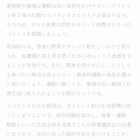
事制限や極端な運動は体に負担をかけやすく、ダイエッ
ダイエット維持方法を継続するための考え
ト終了後の反動でリバウンドするリスクが高まります。
方と心の持ち方
そのため、日々の食事は摂取カロリーと消費カロリーの
ダイエットモチベーション維持に役立つ思
バランスを意識しましょう。
考術を紹介
具体的には、毎食に野菜やタンパク質をしっかりと取り
体重維持ダイエットのために知っておきた
入れ、血糖値の急上昇を防ぐためにゆっくりと食事をす
いマインドセット
ることが有効です。また、間食を控えめにし、どうして
ダイエット後維持を無理なく続けるコツと
も食べたい場合は低カロリー・高食物繊維の食品を選ぶ
注意点
と良いでしょう。運動に関しても、無理のない範囲で日
リバウンドしないためのダイエット維持に
常生活に取り入れることが続けるコツです。
必要な意識
リバウンドの主な原因は、ダイエット前の生活習慣に戻
モチベーション維持が成功の鍵となる理由
ってしまうことです。成功体験を活かし、食事・運動・
ダイエットモチベーション維持が体型維持
睡眠といった生活全体を見直すことが再増量防止の近道
の要となる理由
となります。自分に合った維持方法を見つけることが、
ダイエットのモチベーションを保つ方法と