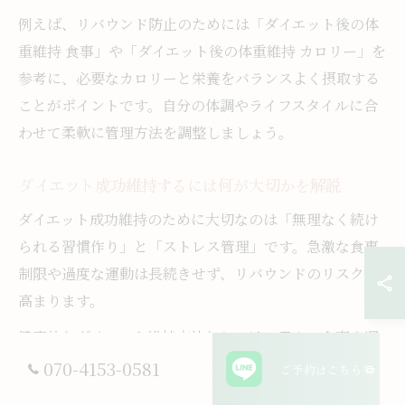
例えば、リバウンド防止のためには「ダイエット後の体
重維持 食事」や「ダイエット後の体重維持 カロリー」を
参考に、必要なカロリーと栄養をバランスよく摂取する
ことがポイントです。自分の体調やライフスタイルに合
わせて柔軟に管理方法を調整しましょう。
ダイエット成功維持するには何が大切かを解説
ダイエット成功維持のために大切なのは「無理なく続け
られる習慣作り」と「ストレス管理」です。急激な食事
制限や過度な運動は長続きせず、リバウンドのリスクが
高まります。
健康的なダイエット維持方法としては、日々の食事や運
動の内容を見直し、無理のない範囲で継続することが重
070-4153-0581
ご予約はこちら
要です。ストレスが溜まると過食や間食が増えやすいた